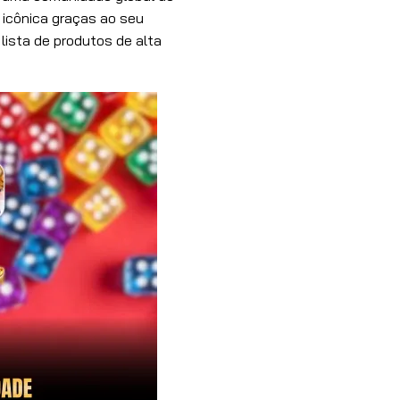
icônica graças ao seu
lista de produtos de alta