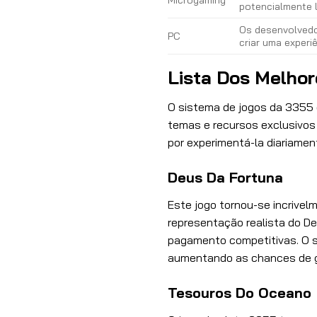
Microgaming
potencialmente l
Os desenvolvedo
PC
criar uma experi
Lista Dos Melho
O sistema de jogos da 3355 o
temas e recursos exclusivos
por experimentá-la diariamen
Deus Da Fortuna
Este jogo tornou-se incrivel
representação realista do De
pagamento competitivas. O s
aumentando as chances de g
Tesouros Do Oceano