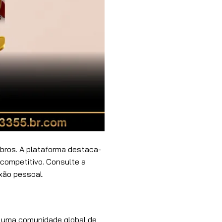
bros. A plataforma destaca-
competitivo. Consulte a
xão pessoal.
u uma comunidade global de