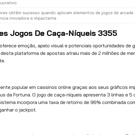
ucrativo.
res obtêm sucesso quando aplicam elementos de jogos de arcade 
ência inovadora e impactante.
res Jogos De Caça-Níqueis 3355
ferece emoção, apelo visual e potenciais oportunidades de g
 desta plataforma de apostas atraiu mais de 2 milhões de 
te.
mente popular em cassinos online graças aos seus gráficos im
us da Fortuna. O jogo de caça-níqueis apresenta 3 linhas e 5 
istema incorpora uma taxa de retorno de 96% combinada com
anhar o jackpot.