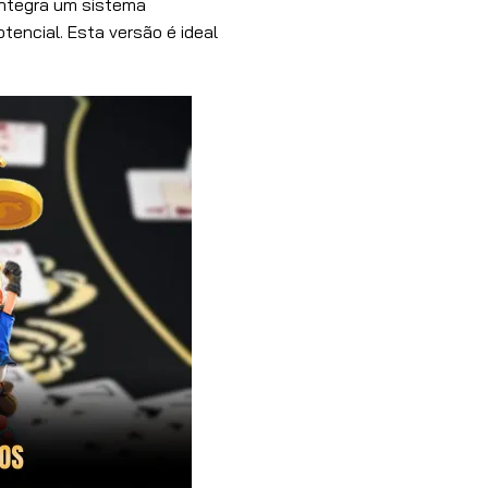
integra um sistema
tencial. Esta versão é ideal