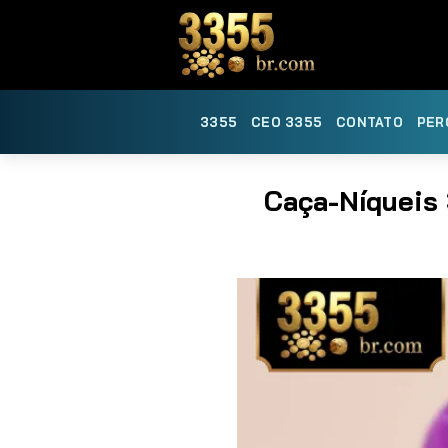
Skip
to
content
3355
CEO 3355
CONTATO
PER
Caça-Níqueis 