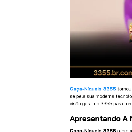
Caça-Níqueis 3355
tornou
se pela sua moderna tecnolo
visão geral do 3355 para to
Apresentando A 
Caça-Níqueis 3355
oferece