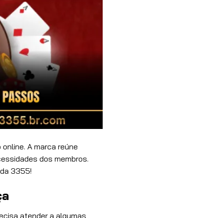
 online. A marca reúne
ecessidades dos membros.
 da 3355!
ça
recisa atender a algumas