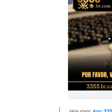
Veja mais:
App 33