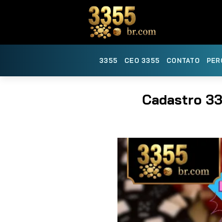
Skip
to
content
3355
CEO 3355
CONTATO
PER
Cadastro 33